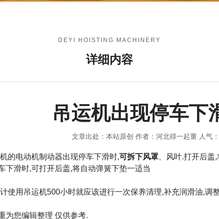
DEYI HOISTING MACHINERY
详细内容
吊运机出现停车下
文章出处：本站原创
作者：河北得一起重
人气
的电动机制动器出现停车下滑时,
可拆下风罩
、风叶.打开后盖
车下滑时,可打开后盖,将自动弹簧下垫一适当
累计使用吊运机500小时就应该进行一次保养清理,补充润滑油,调
重为您编辑整理 仅供参考.