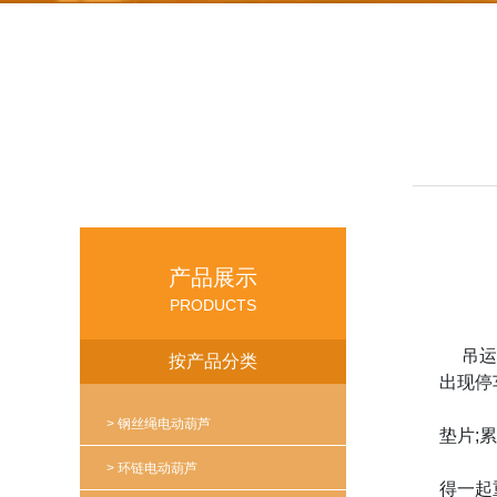
产品展示
PRODUCTS
吊运机
按产品分类
出现停
> 钢丝绳电动葫芦
垫片;
> 环链电动葫芦
得一起