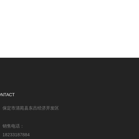
ONTACT
保定市清苑县东吕经济开发区
销售电话：
18233187884