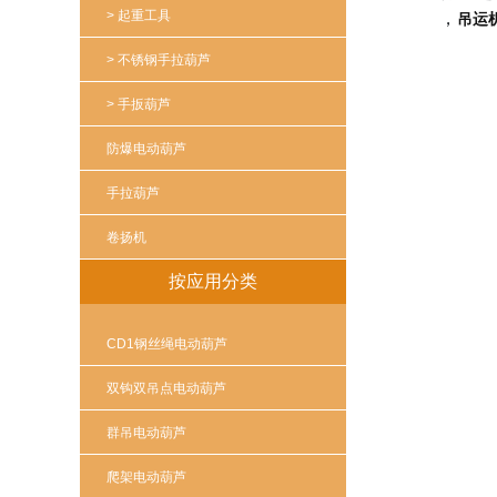
> 起重工具
，
吊运
> 不锈钢手拉葫芦
> 手扳葫芦
防爆电动葫芦
手拉葫芦
卷扬机
按应用分类
CD1钢丝绳电动葫芦
双钩双吊点电动葫芦
群吊电动葫芦
爬架电动葫芦