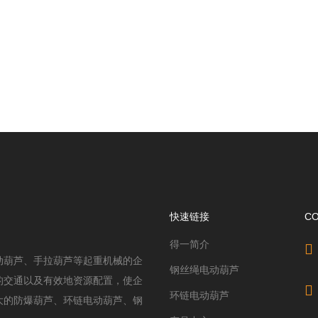
快速链接
C
得一简介
动葫芦、手拉葫芦等起重机械的企
钢丝绳电动葫芦
的交通以及有效地资源配置，使企
环链电动葫芦
大的防爆葫芦、环链电动葫芦、钢