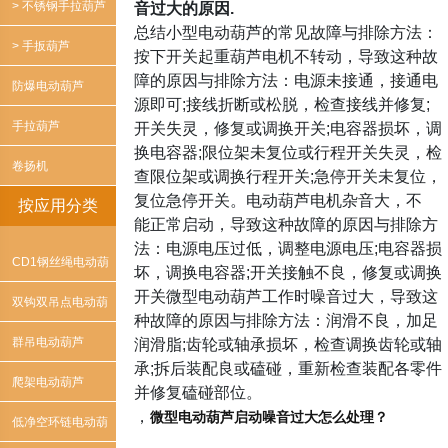
> 不锈钢手拉葫芦
音过大的原因.
总结小型电动葫芦的常见故障与排除方法：
> 手扳葫芦
按下开关起重葫芦电机不转动，导致这种故
障的原因与排除方法：电源未接通，接通电
防爆电动葫芦
源即可;接线折断或松脱，检查接线并修复;
手拉葫芦
开关失灵，修复或调换开关;电容器损坏，调
换电容器;限位架未复位或行程开关失灵，检
卷扬机
查限位架或调换行程开关;急停开关未复位，
复位急停开关。电动葫芦电机杂音大，不
按应用分类
能正常启动，导致这种故障的原因与排除方
法：电源电压过低，调整电源电压;电容器损
CD1钢丝绳电动葫
坏，调换电容器;开关接触不良，修复或调换
开关微型电动葫芦工作时噪音过大，导致这
芦
双钩双吊点电动葫
种故障的原因与排除方法：润滑不良，加足
芦
群吊电动葫芦
润滑脂;齿轮或轴承损坏，检查调换齿轮或轴
承;拆后装配良或磕碰，重新检查装配各零件
爬架电动葫芦
并修复磕碰部位。
，
微型电动葫芦启动噪音过大怎么处理？
低净空环链电动葫