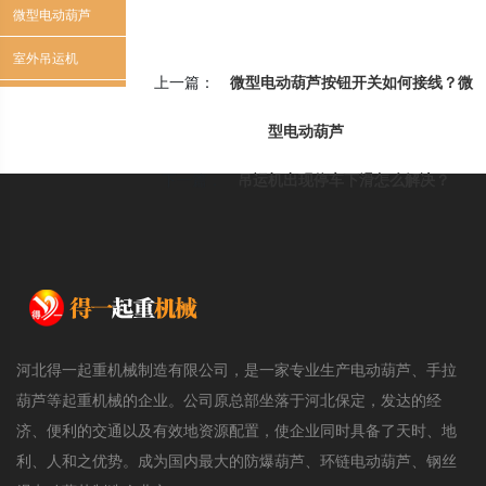
芦
微型电动葫芦
室外吊运机
上一篇：
微型电动葫芦按钮开关如何接线？微
型电动葫芦
下一篇：
吊运机出现停车下滑怎么解决？
河北得一起重机械制造有限公司，是一家专业生产电动葫芦、手拉
葫芦等起重机械的企业。公司原总部坐落于河北保定，发达的经
济、便利的交通以及有效地资源配置，使企业同时具备了天时、地
利、人和之优势。成为国内最大的防爆葫芦、环链电动葫芦、钢丝