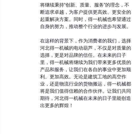
将继续秉持“创新、质量、服务”的理念，不
断追求卓越，为客户提供更高效、更安全的
起重解决方案。同时，得一机械也希望通过
自身的努力，推动整个行业的进步与发展。
在这样的背景下，作为消费者的我们，选择
河北得一机械的电动葫芦，不仅是对质量的
选择，更是对品牌的信任。在未来的日子
里，得一机械将继续为我们带来更多优质的
产品和服务，让我们在各自的事业中更加顺
利、更加高效。无论是建筑工地的高空作
业，还是物流行业的货物搬运，得一机械都
将是我们值得信赖的合作伙伴。让我们共同
期待，河北得一机械在未来的日子里能创造
出更多的辉煌！