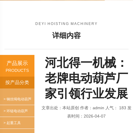
DEYI HOISTING MACHINERY
详细内容
河北得一机械：
产品展示
PRODUCTS
老牌电动葫芦厂
按产品分类
家引领行业发展
> 钢丝绳电动葫芦
文章出处：本站原创
作者：admin
人气：
183
发
> 环链电动葫芦
表时间：2026-04-07
> 起重工具