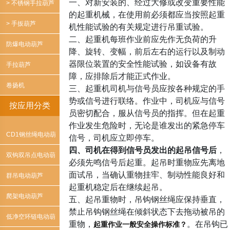
一、对新安装的、经过大修或改变重要性能
> 不锈钢手拉葫芦
的起重机械，在使用前必须都应当按照起重
> 手扳葫芦
机性能试验的有关规定进行吊重试验。
二、起重机每班作业前应先作无负荷的升
防爆电动葫芦
降、旋转、变幅，前后左右的运行以及制动
器限位装置的安全性能试验，如设备有故
手拉葫芦
障，应排除后才能正式作业。
卷扬机
三、起重机司机与信号员应按各种规定的手
势或信号进行联络。作业中，司机应与信号
按应用分类
员密切配合，服从信号员的指挥。但在起重
作业发生危险时，无论是谁发出的紧急停车
CD1钢丝绳电动葫
信号，司机应立即停车。
四、司机在得到信号员发出的起吊信号后
，
芦
双钩双吊点电动葫
必须先鸣信号后起重。起吊时重物应先离地
面试吊，当确认重物挂牢、制动性能良好和
芦
群吊电动葫芦
起重机稳定后在继续起吊。
爬架电动葫芦
五、起吊重物时，吊钩钢丝绳应保持垂直，
禁止吊钩钢丝绳在倾斜状态下去拖动被吊的
低净空环链电动葫
重物，
。在吊钩已
起重作业一般安全操作标准？