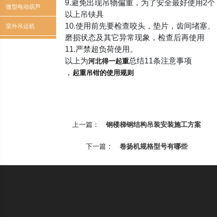
9.避免出现吊物偏重，为了安全最好使用2个
芦
微型电动葫芦
以上吊铗具
10.使用前先要检查咬头，垫片，齿间堵塞、
室外吊运机
磨损状态及其它异常现象，检查后再使用
11.严禁超负荷使用。
以上为
总结11条注意事项
河北得一起重
，
起重吊钳的使用规则
上一篇：
钢楼梯钢结构吊装安装施工方案
下一篇：
卷扬机规格型号有哪些