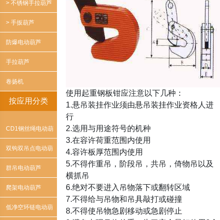
> 不锈钢手拉葫芦
> 手扳葫芦
防爆电动葫芦
手拉葫芦
卷扬机
使用起重钢板钳应注意以下几种：
按应用分类
1.悬吊装挂作业须由悬吊装挂作业资格人进
行
2.选用与用途符号的机种
CD1钢丝绳电动葫
3.在容许荷重范围内使用
芦
双钩双吊点电动葫
4.容许板厚范围内使用
5.不得作重吊，阶段吊，共吊，倚物吊以及
芦
群吊电动葫芦
横抓吊
6.绝对不要进入吊物落下或翻转区域
爬架电动葫芦
7.不得给与吊物和吊具敲打或碰撞
低净空环链电动葫
8.不得使吊物急剧移动或急剧停止