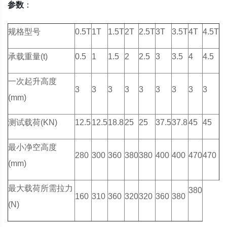
参数
：
规格型号
0.5T
1T
1.5T
2T
2.5T
3T
3.5T
4T
4.5T
承载重量(t)
0.5
1
1.5
2
2.5
3
3.5
4
4.5
一次起升高度
3
3
3
3
3
3
3
3
3
(mm)
测试载荷(KN)
12.5
12.5
18.8
25
25
37.5
37.8
45
45
最小净空高度
280
300
360
380
380
400
400
470
470
(mm)
最大载荷所需拉力
380
160
310
360
320
320
360
380
(N)