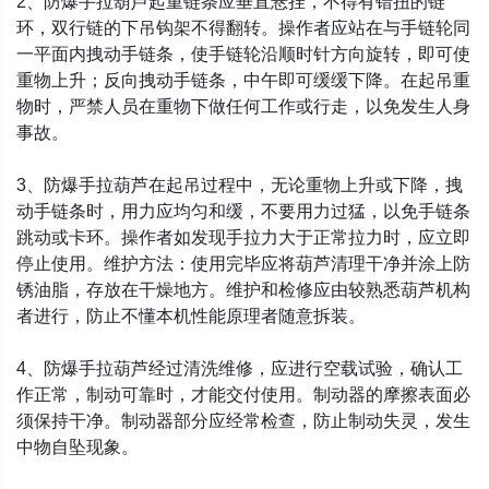
2、防爆手拉葫芦起重链条应垂直悬挂，不得有错扭的链
环，双行链的下吊钩架不得翻转。操作者应站在与手链轮同
一平面内拽动手链条，使手链轮沿顺时针方向旋转，即可使
重物上升；反向拽动手链条，中午即可缓缓下降。在起吊重
物时，严禁人员在重物下做任何工作或行走，以免发生人身
事故。
3、防爆手拉葫芦在起吊过程中，无论重物上升或下降，拽
动手链条时，用力应均匀和缓，不要用力过猛，以免手链条
跳动或卡环。操作者如发现手拉力大于正常拉力时，应立即
停止使用。维护方法：使用完毕应将葫芦清理干净并涂上防
锈油脂，存放在干燥地方。维护和检修应由较熟悉葫芦机构
者进行，防止不懂本机性能原理者随意拆装。
4、防爆手拉葫芦经过清洗维修，应进行空载试验，确认工
作正常，制动可靠时，才能交付使用。制动器的摩擦表面必
须保持干净。制动器部分应经常检查，防止制动失灵，发生
中物自坠现象。