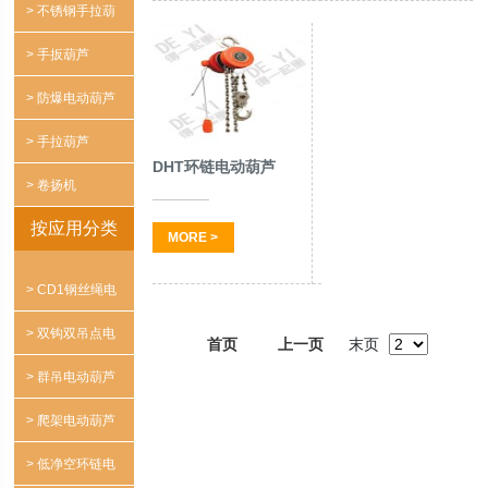
> 不锈钢手拉葫
芦
> 手扳葫芦
> 防爆电动葫芦
> 手拉葫芦
DHT环链电动葫芦
> 卷扬机
按应用分类
MORE >
> CD1钢丝绳电
动葫芦
> 双钩双吊点电
首页
上一页
末页
动葫芦
> 群吊电动葫芦
> 爬架电动葫芦
> 低净空环链电