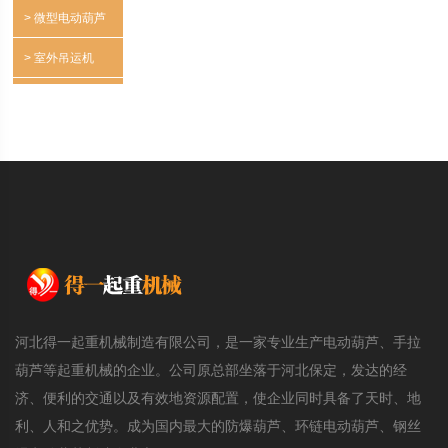
动葫芦
> 微型电动葫芦
> 室外吊运机
河北得一起重机械制造有限公司，是一家专业生产电动葫芦、手拉
葫芦等起重机械的企业。公司原总部坐落于河北保定，发达的经
济、便利的交通以及有效地资源配置，使企业同时具备了天时、地
利、人和之优势。成为国内最大的防爆葫芦、环链电动葫芦、钢丝